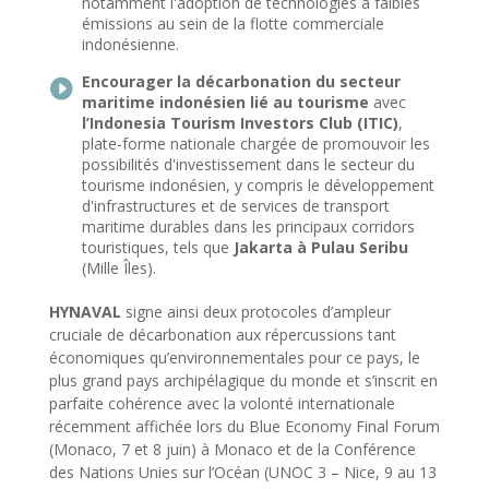
notamment l'adoption de technologies à faibles
émissions au sein de la flotte commerciale
indonésienne.
Encourager la décarbonation du secteur

maritime indonésien lié au tourisme
avec
l’Indonesia Tourism Investors Club (ITIC)
,
plate-forme nationale chargée de promouvoir les
possibilités d'investissement dans le secteur du
tourisme indonésien, y compris le développement
d'infrastructures et de services de transport
maritime durables dans les principaux corridors
touristiques, tels que
Jakarta à Pulau Seribu
(Mille Îles).
HYNAVAL
signe ainsi deux protocoles d’ampleur
cruciale de décarbonation aux répercussions tant
économiques qu’environnementales pour ce pays, le
plus grand pays archipélagique du monde et s’inscrit en
parfaite cohérence avec la volonté internationale
récemment affichée lors du Blue Economy Final Forum
(Monaco, 7 et 8 juin) à Monaco et de la Conférence
des Nations Unies sur l’Océan (UNOC 3 – Nice, 9 au 13